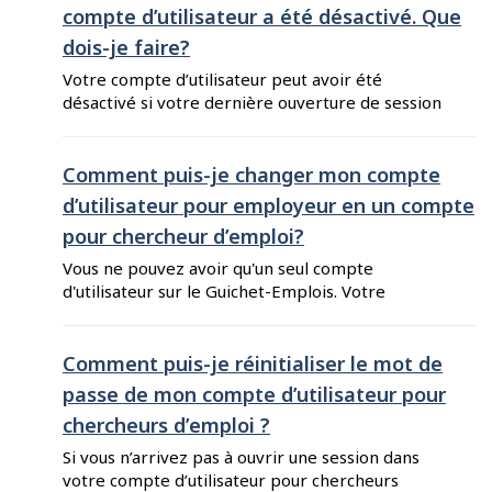
d’utilisation du Guichet-Emplois. Pendant que
compte d’utilisateur a été désactivé. Que
votre compte est en cours d’examen, vous ne
dois-je faire?
pourrez pas ouvrir une session sur le Guichet-
Emplois. Un compte ...
Votre compte d’utilisateur peut avoir été
désactivé si votre dernière ouverture de session
remonte à plus d'un an. Pour réactiver votre
compte d’utilisateur, connectez-vous sur
le Guichet-Emplois pour chercheurs d’emploi ou
Comment puis-je changer mon compte
le Guichet-Emplois pour employeurs en entrant
d’utilisateur pour employeur en un compte
vos identifiants de connexion.
pour chercheur d’emploi?
Vous ne pouvez avoir qu'un seul compte
d'utilisateur sur le Guichet-Emplois. Votre
compte d'utilisateur est privé et vous permet
d'accéder à tous les services du Guichet-Emplois.
Vous pouvez donc ouvrir une session en tant que
Comment puis-je réinitialiser le mot de
chercheur d'emploi avec les mêmes
passe de mon compte d’utilisateur pour
informations de connexion que vous utilisez
chercheurs d’emploi ?
pour vous connecter comme employeur. Pour ...
Si vous n’arrivez pas à ouvrir une session dans
votre compte d’utilisateur pour chercheurs