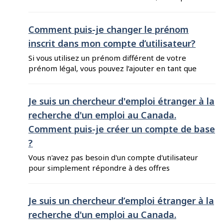
du processus d’inscription, en inscrivant le code
de confirmation envoyé à votre boîte de
courriels. Si vous ne recevez pas de courriel du
Comment puis-je changer le prénom
Guichet-Emplois contenant un code de
inscrit dans mon compte d’utilisateur?
confirmation, voici quelques conseils pour vous
Si vous utilisez un prénom différent de votre
aider : Assurez-vous d'avoir écrit ...
prénom légal, vous pouvez l’ajouter en tant que
prénom d’usage dans votre compte
d’utilisateur. Pour ce faire, suivez ces étapes :
Ouvrez une session sur le Guichet-Emplois pour
Je suis un chercheur d'emploi étranger à la
chercheurs d’emploi ou le Guichet-Emplois
recherche d'un emploi au Canada.
pour Employeurs. Cliquez sur votre nom dans le
Comment puis-je créer un compte de base
coin supérieur droit de l’écran, puis cliquez sur
« Mon compte ...
?
Vous n'avez pas besoin d'un compte d'utilisateur
pour simplement répondre à des offres
d'emploi publiées sur le Guichet-Emplois, ou
pour vous abonner à Alertes-Emplois.
Cependant, créer un compte d’utilisateur vous
Je suis un chercheur d’emploi étranger à la
donnera accès à divers outils et services
recherche d'un emploi au Canada.
gratuits, conçus pour vous aider dans votre