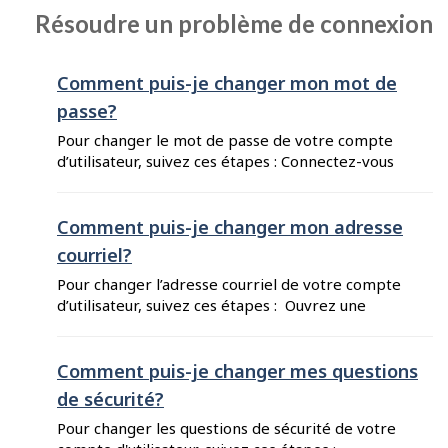
mieux. Rendez-vous au Guichet-Emplois pour
Résoudre un problème de connexion
chercheurs d’emploi et cliquez sur « Inscrivez-
vous maintenant! ». Choisissez entre le compte
de base et le compte ...
Comment puis-je changer mon mot de
passe?
Pour changer le mot de passe de votre compte
d’utilisateur, suivez ces étapes : Connectez-vous
à votre compte. Cliquez sur votre nom dans le
coin supérieur droit de votre tableau de bord.
Sélectionnez « Mon compte d’utilisateur » dans
Comment puis-je changer mon adresse
la liste. Assurez-vous d’être sous l’onglet
courriel?
« Renseignements du compte » (ou cliquez sur
Pour changer l’adresse courriel de votre compte
l’onglet si vous n’y êtes pas déjà). Entrez ...
d’utilisateur, suivez ces étapes : Ouvrez une
session sur le Guichet-Emploi pour employeurs
ou le Guichet-Emploi pour chercheurs d'emploi.
Cliquez sur votre nom dans le coin supérieur
Comment puis-je changer mes questions
droit de votre tableau de bord et sélectionnez
de sécurité?
« Mon compte d’utilisateur » dans la liste.
Pour changer les questions de sécurité de votre
Cliquez sur « Renseignements du compte ».