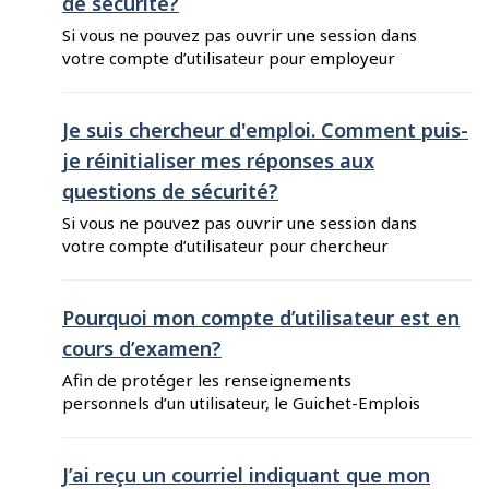
de sécurité?
code, la présence d’un caractère caché
supplémentaire pourrait ...
Si vous ne pouvez pas ouvrir une session dans
votre compte d’utilisateur pour employeur
parce que vous avez oublié vos réponses aux
questions de sécurité, vous pouvez les
réinitialiser en suivant ces étapes : 1. Rendez-
Je suis chercheur d'emploi. Comment puis-
vous sur le Guichet-Emplois pour employeurs et
je réinitialiser mes réponses aux
entrez l’adresse courriel et le mot de passe
questions de sécurité?
utilisés lorsque vous avez ...
Si vous ne pouvez pas ouvrir une session dans
votre compte d’utilisateur pour chercheur
d’emploi parce que vous avez oublié vos
réponses aux questions de sécurité, vous pouvez
les réinitialiser en suivant ces étapes : Rendez-
Pourquoi mon compte d’utilisateur est en
vous sur le Guichet-Emplois pour chercheurs
cours d’examen?
d’emploi et entrez l’adresse courriel utilisée
Afin de protéger les renseignements
lorsque vous avez créé votre compte ...
personnels d’un utilisateur, le Guichet-Emplois
peut examiner un compte pour confirmer qu’il
est utilisé uniquement par la personne à qui il
appartient, conformément aux Conditions
J’ai reçu un courriel indiquant que mon