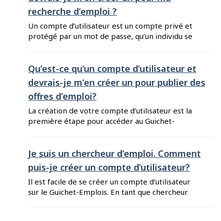
». Lisez l’Énoncé de confidentialité et les
recherche d’emploi ?
conditions d’utilisation. Cliquez sur « J’accepte ».
Entrez votre adresse courriel, sélectionnez
Un compte d’utilisateur est un compte privé et
votre langue de correspondance et ...
protégé par un mot de passe, qu’un individu se
créé sur le Guichet-Emplois à des fins
d’authentification et pour ouvrir une session. Il
contient vos renseignements personnels tels
Qu’est-ce qu’un compte d’utilisateur et
que votre nom, votre adresse courriel et les
devrais-je m’en créer un pour publier des
réponses à vos questions de sécurité. Vous
offres d’emploi?
n’avez ...
La création de votre compte d’utilisateur est la
première étape pour accéder au Guichet-
Emplois pour employeurs. Le compte
d’utilisateur est votre compte individuel et
protégé par un mot de passe, qui vous permet
Je suis un chercheur d’emploi. Comment
de vous authentifier lorsque vous ouvrez une
puis-je créer un compte d’utilisateur?
session. Votre compte d’utilisateur est privé. Il
Il est facile de se créer un compte d’utilisateur
contient vos renseignements personnels et
sur le Guichet-Emplois. En tant que chercheur
confidentiels tels ...
d’emploi, plusieurs options s’offrent à vous. Vous
pouvez donc choisir celle qui vous convient le