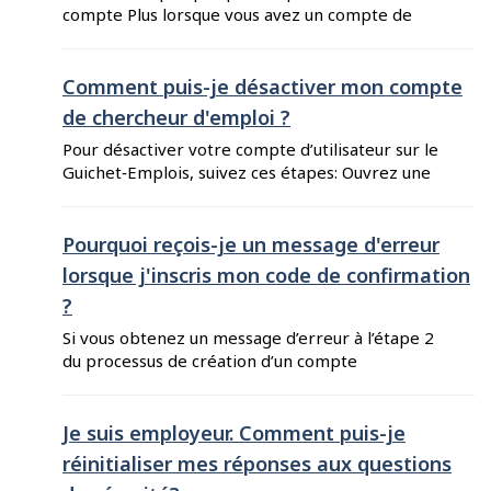
doit être utilisé que ...
compte Plus lorsque vous avez un compte de
base. Vous aurez besoin de fournir votre
numéro d’assurance sociale (NAS) et d’autres
renseignements personnels pour vous
Comment puis-je désactiver mon compte
identifier. Voici la marche à suivre pour mettre
de chercheur d'emploi ?
à niveau votre compte vers un compte Plus :
Pour désactiver votre compte d’utilisateur sur le
Rendez-vous sur Guichet-Emplois pour
Guichet‑Emplois, suivez ces étapes: Ouvrez une
chercheurs d’emploi et ouvrez ...
session sur le Guichet-Emplois pour chercheurs
d’emploi. Cliquez sur votre nom dans le coin
supérieur droit de la page, puis sur « Mon
Pourquoi reçois-je un message d'erreur
compte d’utilisateur ». Sélectionnez l’onglet «
lorsque j'inscris mon code de confirmation
Désactivation du compte d’utilisateur », et
?
cliquez sur le bouton « Désactiver mon compte
d’utilisateur ». Une fenêtre de confirmation ...
Si vous obtenez un message d’erreur à l’étape 2
du processus de création d’un compte
d’utilisateur indiquant que votre code de
confirmation est incorrect, voici certaines
solutions possibles : Assurez-vous d’inscrire le
Je suis employeur. Comment puis-je
code correctement. Si vous avez utilisé la
réinitialiser mes réponses aux questions
fonction « copier-coller » pour entrer votre