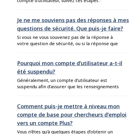
compte d'utilisateur, suivez ces étapes :
Entrez votre nouvelle ...
Connectez-vous à votre compte. Cliquez sur
votre nom dans le coin supérieur droit de votre
tableau de bord. Sélectionnez « Mon compte
Je ne me souviens pas des réponses à mes
d’utilisateur » dans la liste. Cliquez sur l’onglet
questions de sécurité. Que puis-je faire?
« Questions de sécurité ». Sélectionnez de
Si vous ne vous souvenez pas de la réponse à
nouvelles questions à partir des choix dans la
votre question de sécurité, ou si la réponse que
liste déroulante. ...
vous avez entrée ne correspond pas à celle
contenue dans nos dossiers, demandez une
deuxième question en cliquant sur « Obtenir une
Pourquoi mon compte d’utilisateur a-t-il
question différente ». Les réponses doivent être
été suspendu?
épelées de la même ...
Généralement, un compte d’utilisateur est
suspendu afin d’assurer que les renseignements
personnels enregistrés sous celui-ci soient
protégés et soient utilisés uniquement par la
personne à qui ces renseignements
Comment puis-je mettre à niveau mon
appartiennent, conformément à l’Énoncé de
compte de base pour chercheurs d’emploi
confidentialité et conditions d’utilisation du
vers un compte Plus?
Guichet-Emplois. Un compte d’utilisateur
contient des renseignements personnels et ne
Vous n’êtes qu’à quelques étapes d’obtenir un