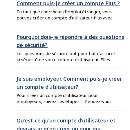
Comment puis-je créer un compte Plus ?
recherche d'emploi. En tant que chercheur
d’emploi étranger, vous ...
En tant que chercheur d’emploi étranger, vous
pouvez créer un compte d'utilisateur Plus avec
votre numéro de profil d’Entrée express et
votre code de validation de chercheur d’emploi.
Avec un compte Plus, les candidats d'Entrée
Pourquoi dois-je répondre à des questions
express peuvent s'inscrire au Jumelage-emploi,
de sécurité?
qui leur permet d'être jumelés à des offres
Les questions de sécurité ont pour but d’assurer
d’emploi correspondant à leurs compétences et
la sécurité de votre compte d’utilisateur. Elles
...
sont également utilisées pour vous identifier si
vous oubliez votre mot de passe et que vous ne
pouvez accéder à votre compte. Vous devrez
Je suis employeur. Comment puis-je créer
répondre à l’une de vos questions de sécurité à
un compte d’utilisateur?
chaque ouverture de session ...
Pour créer un compte d’utilisateur pour
employeurs, suivez ces étapes : Rendez-vous
au Guichet-Emplois pour employeurs et cliquez
sur « Inscrivez-vous maintenant! ». Lisez les
instructions pour prendre connaissance de ce
Qu’est-ce qu’un compte d’utilisateur et
dont vous aurez besoin et cliquez sur « Accéder
devrais-je m’en créer un pour ma