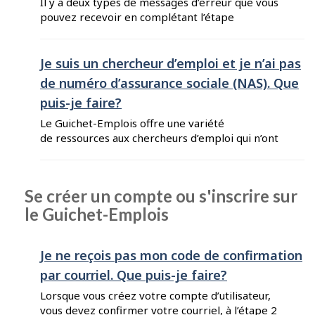
Il y a deux types de messages d’erreur que vous
pouvez recevoir en complétant l’étape
d’authentification : Le message d’erreur
indiquant que votre numéro d'assurance sociale
(NAS) est déjà enregistré dans le système Si
Je suis un chercheur d’emploi et je n’ai pas
vous recevez un message d’erreur disant que
de numéro d’assurance sociale (NAS). Que
votre NAS est déjà utilisé, ça signifie qu’un
puis-je faire?
compte d’utilisateur a déjà été ...
Le Guichet-Emplois offre une variété
de ressources aux chercheurs d’emploi qui n’ont
pas de numéro d’assurance sociale (NAS). Vous
pouvez : Parcourir les offres d’emploi pour
trouver des possibilités qui vous conviennent.
Se créer un compte ou s'inscrire sur
Consulter les informations sur le marché du
le Guichet-Emplois
travail pour en savoir plus sur les emplois et les
salaires. Vous abonner à Alertes-emplois pour
recevoir par ...
Je ne reçois pas mon code de confirmation
par courriel. Que puis-je faire?
Lorsque vous créez votre compte d’utilisateur,
vous devez confirmer votre courriel, à l’étape 2