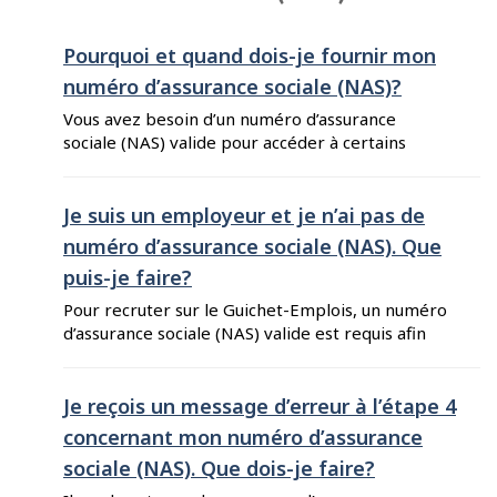
Pourquoi et quand dois-je fournir mon
numéro d’assurance sociale (NAS)?
Vous avez besoin d’un numéro d’assurance
sociale (NAS) valide pour accéder à certains
outils et services du Guichet-Emplois.
L’utilisation du NAS nous permet d’offrir un
environnement plus sécuritaire pour les
Je suis un employeur et je n’ai pas de
chercheurs d’emploi et les employeurs. Votre
numéro d’assurance sociale (NAS). Que
NAS ne sera ni utilisé ni communiqué à d’autres
puis-je faire?
fins. Votre NAS n’est pas conservé dans ...
Pour recruter sur le Guichet-Emplois, un numéro
d’assurance sociale (NAS) valide est requis afin
d’accéder au Guichet-Emplois pour employeurs.
Si vous n’avez pas de NAS valide, vous ne
pourrez pas créer votre propre compte
Je reçois un message d’erreur à l’étape 4
d’utilisateur pour inscrire l’entreprise et publier
concernant mon numéro d’assurance
des offres d’emploi.
sociale (NAS). Que dois-je faire?