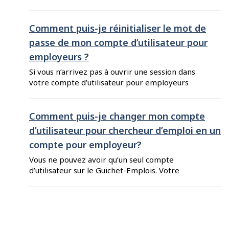
d’emploi, parce que vous avez oublié votre mot
de passe, vous pouvez le réinitialiser en suivant
ces étapes : Allez sur Guichet-Emplois pour
Comment puis-je réinitialiser le mot de
chercheurs d’emploi et entrez l’adresse courriel
passe de mon compte d’utilisateur pour
que vous avez utilisée lorsque vous avez créé
employeurs ?
votre compte d’utilisateur. ...
Si vous n’arrivez pas à ouvrir une session dans
votre compte d’utilisateur pour employeurs
parce que vous avez oublié votre mot de passe,
vous pouvez le réinitialiser en suivant ces
étapes : Rendez-vous au Guichet-
Comment puis-je changer mon compte
Emplois pour employeurs et cliquez sur « Vous
d’utilisateur pour chercheur d’emploi en un
avez oublié votre mot de passe ? », situé en
compte pour employeur?
dessous du bouton « Ouvrir ...
Vous ne pouvez avoir qu’un seul compte
d’utilisateur sur le Guichet-Emplois. Votre
compte d’utilisateur est privé et vous permet
d’accéder à tous les services du Guichet-Emplois.
Vous pouvez donc ouvrir une session en tant
qu’employeur avec les mêmes informations de
D
connexion que vous utilisez pour vous connecter