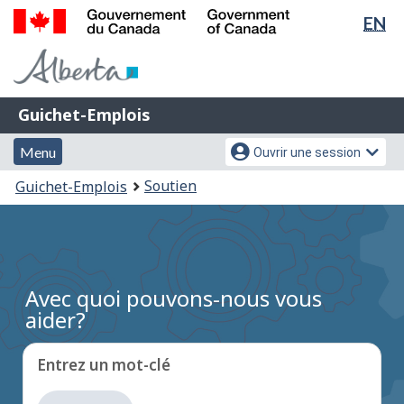
Sél
EN
Passer
Passer
de
au
à
Gouvernement
contenu
la
la
du
principal
version
Canada
lan
HTML
Guichet-
/
Guichet-Emplois
simplifiée
Emplois
Government
Menu
Menu
of
Menu
Ouvrir une session
et
des
Canada
Vous
Soutien
Guichet-Emplois
recherche
paramètres
êtes
du
ici
compte
:
Avec quoi pouvons-nous vous
aider?
Entrez un mot-clé
Entrez